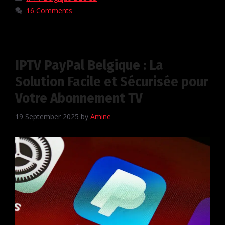
16 Comments
IPTV PayPal Belgique : La
Solution Facile et Sécurisée pour
Votre Abonnement TV
19 September 2025
by
Amine