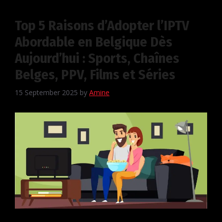
Top 5 Raisons d’Adopter l’IPTV
Abordable en Belgique Dès
Aujourd’hui : Sports, Chaînes
Belges, PPV, Films et Séries
15 September 2025
by
Amine