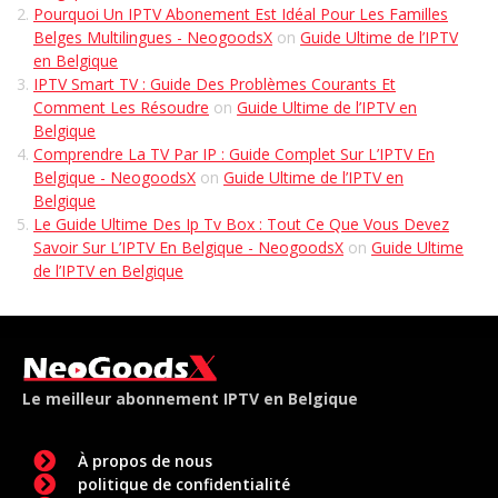
Pourquoi Un IPTV Abonement Est Idéal Pour Les Familles
Belges Multilingues - NeogoodsX
on
Guide Ultime de l’IPTV
en Belgique
IPTV Smart TV : Guide Des Problèmes Courants Et
Comment Les Résoudre
on
Guide Ultime de l’IPTV en
Belgique
Comprendre La TV Par IP : Guide Complet Sur L’IPTV En
Belgique - NeogoodsX
on
Guide Ultime de l’IPTV en
Belgique
Le Guide Ultime Des Ip Tv Box : Tout Ce Que Vous Devez
Savoir Sur L’IPTV En Belgique - NeogoodsX
on
Guide Ultime
de l’IPTV en Belgique
Le meilleur abonnement IPTV en Belgique
À propos de nous
politique de confidentialité